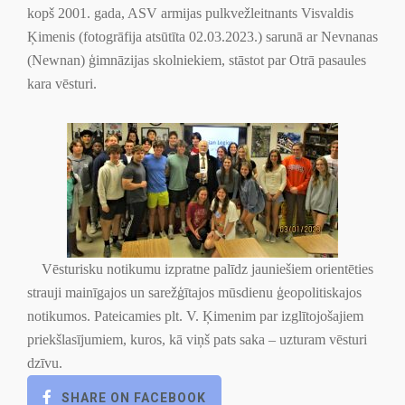
kopš 2001. gada, ASV armijas pulkvežleitnants Visvaldis
Ķimenis (fotogrāfija atsūtīta 02.03.2023.) sarunā ar Nevnanas
(Newnan) ģimnāzijas skolniekiem, stāstot par Otrā pasaules
kara vēsturi.
Vēsturisku notikumu izpratne palīdz jauniešiem orientēties
strauji mainīgajos un sarežģītajos mūsdienu ģeopolitiskajos
notikumos. Pateicamies plt. V. Ķimenim par izglītojošajiem
priekšlasījumiem, kuros, kā viņš pats saka – uzturam vēsturi
dzīvu.
SHARE ON FACEBOOK