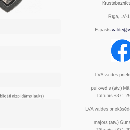
Krustabaznīca
Rīga, LV-
E-pasts:
valde@vi
LVA valdes priek
pulkvedis (atv.) Mār
Tālrunis +371 2
bligāti aizpildāms lauks)
LVA valdes priekšsēdē
majors (atv.) Gun
Tālrunis +371 2