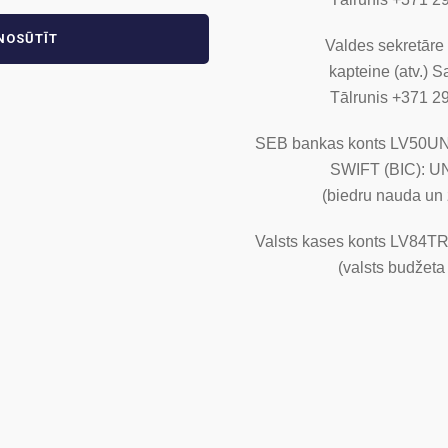
Valdes sekretāre 
kapteine (atv.) 
Tālrunis +371 2
SEB bankas konts LV50U
SWIFT (BIC): 
(biedru nauda un 
Valsts kases konts LV84
(valsts budžeta 