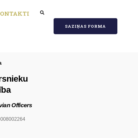
ONTAKTI
SAZIŅAS FORMA
a
rsnieku
ība
vian Officers
40008002264