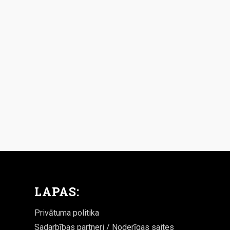
LAPAS:
Privātuma politika
Sadarbības partneri / Noderīgas saites