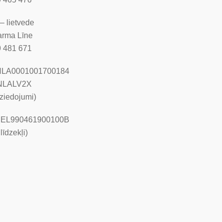
– lietvede
Sarma Līne
9 481 671
NLA0001001700184
UNLALV2X
ziedojumi)
TREL990461900100B
līdzekļi)