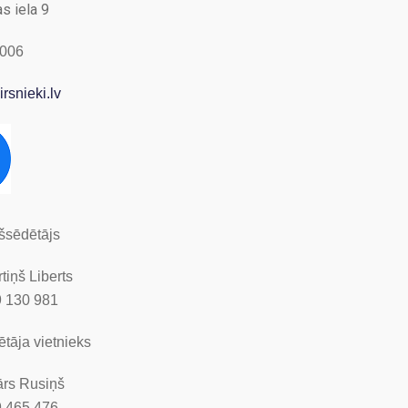
s iela 9
1006
rsnieki.lv
šsēdētājs
tiņš Liberts
9 130 981
tāja vietnieks
ārs Rusiņš
9 465 476