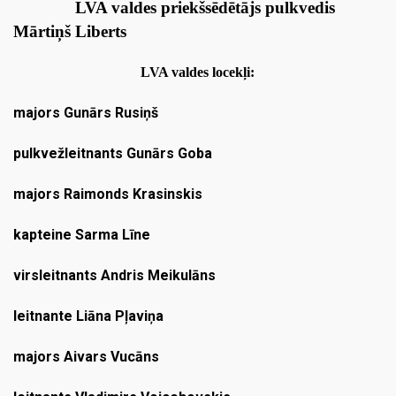
LVA valdes priekšsēdētājs
pulkvedis
Mārtiņš Liberts
LVA valdes locekļi:
majors Gunārs Rusiņš
pulkvežleitnants Gunārs Goba
majors Raimonds Krasinskis
kapteine Sarma Līne
virsleitnants Andris Meikulāns
leitnante Liāna Pļaviņa
majors Aivars Vucāns