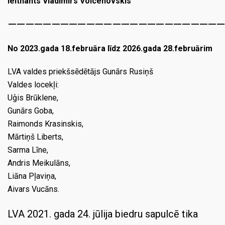
leitnants Vladimirs Voicehovskis
—————————————————————————
No 2023.gada 18.februāra līdz 2026.gada 28.februārim
LVA valdes priekšsēdētājs Gunārs Rusiņš
Valdes locekļi:
Uģis Brūklene,
Gunārs Goba,
Raimonds Krasinskis,
Mārtiņš Liberts,
Sarma Līne,
Andris Meikulāns,
Liāna Pļaviņa,
Aivars Vucāns.
LVA 2021. gada 24. jūlija biedru sapulcē tika