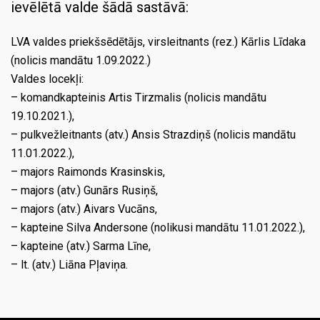
ievēlētā valde šādā sastāvā:
LVA valdes priekšsēdētājs, virsleitnants (rez.) Kārlis Līdaka
(nolicis mandātu 1.09.2022.)
Valdes locekļi:
– komandkapteinis Artis Tirzmalis (nolicis mandātu
19.10.2021.),
– pulkvežleitnants (atv.) Ansis Strazdiņš (nolicis mandātu
11.01.2022.),
– majors Raimonds Krasinskis,
– majors (atv.) Gunārs Rusiņš,
– majors (atv.) Aivars Vucāns,
– kapteine Silva Andersone (nolikusi mandātu 11.01.2022.),
– kapteine (atv.) Sarma Līne,
– lt. (atv.) Liāna Pļaviņa.