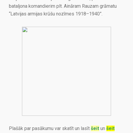
bataljona komandierim plt. Aināram Rauzam grāmatu
“Latvijas armijas krūšu nozīmes 1918–1940”.
Plašāk par pasākumu var skatīt un lasīt
šeit
un
šeit