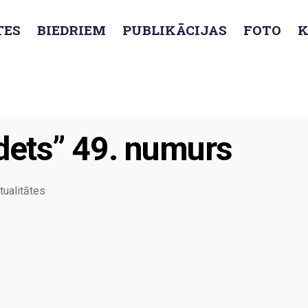
TES
BIEDRIEM
PUBLIKĀCIJAS
FOTO
K
ots žurnāla “Kadets” 49. numurs
dets” 49. numurs
tualitātes