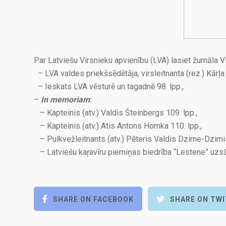
Par Latviešu Virsnieku apvienību (LVA) lasiet žurnāla
– LVA valdes priekšsēdētāja, virsleitnanta (rez.) Kārļa
– Ieskats LVA vēsturē un tagadnē 98. lpp.,
–
In memoriam
:
– Kapteinis (atv.) Valdis Šteinbergs 109. lpp.,
– Kapteinis (atv.) Atis Antons Homka 110. lpp.,
– Pulkvežleitnants (atv.) Pēteris Valdis Dzirne-Dzirnis
– Latviešu kaŗavīru piemiņas biedrība “Lestene” uzsāk 
SHARE ON FACEBOOK
SHARE ON TW