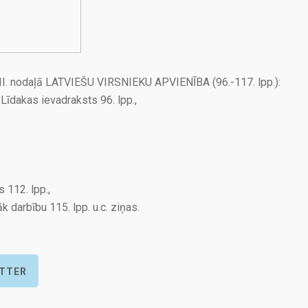
 VII. nodaļā LATVIEŠU VIRSNIEKU APVIENĪBA (96.-117. lpp.):
 Līdakas ievadraksts 96. lpp.,
 112. lpp.,
darbību 115. lpp. u.c. ziņas.
ITTER