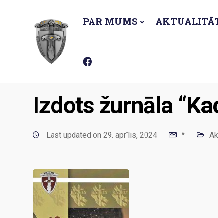
PAR MUMS
AKTUALITĀ
Latviešu Virsnieku apvienība
Aktualitātes
Izd
Izdots žurnāla “Ka
Last updated on 29. aprīlis, 2024
*
Ak