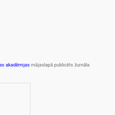
bas akadēmijas
mājaslapā publicēts žurnāla