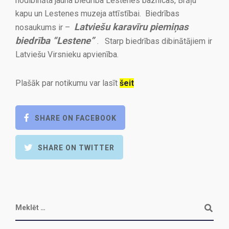
nodibināta jauna biedrība Lestenes baznīcas, Brāļu
kapu un Lestenes muzeja attīstībai. Biedrības
Latviešu karavīru piemiņas
nosaukums ir –
biedrība “Lestene”
. Starp biedrības dibinātājiem ir
Latviešu Virsnieku apvienība.
Plašāk par notikumu var lasīt
šeit
SHARE ON FACEBOOK
SHARE ON TWITTER