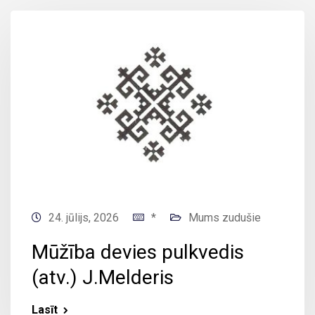
24. jūlijs, 2026
*
Mums zudušie
Mūžība devies pulkvedis
(atv.) J.Melderis
Lasīt