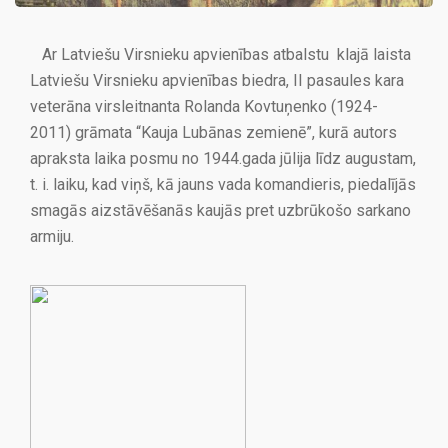
Ar Latviešu Virsnieku apvienības atbalstu klajā laista
Latviešu Virsnieku apvienības biedra, II pasaules kara
veterāna virsleitnanta Rolanda Kovtuņenko (1924-
2011) grāmata “Kauja Lubānas zemienē”, kurā autors
apraksta laika posmu no 1944.gada jūlija līdz augustam,
t. i. laiku, kad viņš, kā jauns vada komandieris, piedalījās
smagās aizstāvēšanās kaujās pret uzbrūkošo sarkano
armiju.