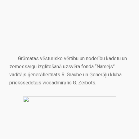
Grāmatas vēsturisko vērtību un noderību kadetu un
zemessargu izglītošanā uzsvēra fonda “Namejs”
vadītājs ģenerālleitnats R. Graube un Ģenerāļu kluba
priekšsēdētājs viceadmirālis G. Zeibots.