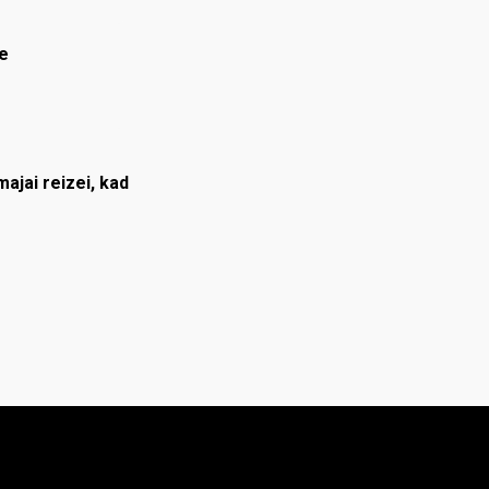
e
ajai reizei, kad