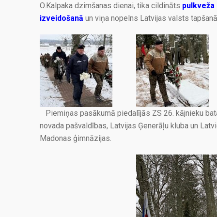
O.Kalpaka dzimšanas dienai, tika cildināts
pulkveža 
izveidošanā
un viņa nopelns Latvijas valsts tapšan
Piemiņas pasākumā piedalījās ZS 26. kājnieku bata
novada pašvaldības, Latvijas Ģenerāļu kluba un Latvie
Madonas ģimnāzijas.