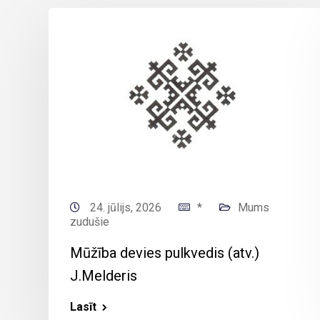
24. jūlijs, 2026
*
Mums
zudušie
Mūžība devies pulkvedis (atv.)
J.Melderis
Lasīt