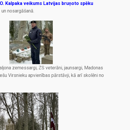
O. Kalpaka veikums Latvijas bruņoto spēku
ā un nosargāšanā.
ljona zemessargi, ZS veterāni, jaunsargi, Madonas
šu Virsnieku apvienības pārstāvji, kā arī skolēni no