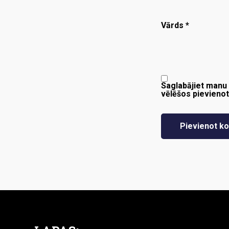
Vārds
*
Saglabājiet manu 
vēlēšos pievieno