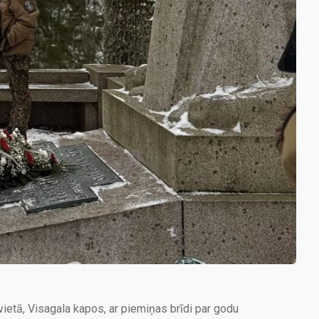
ietā, Visagala kapos, ar piemiņas brīdi par godu