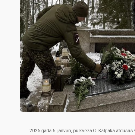
2025.gada 6. janvārī, pulkveža O. Kalpaka atdusas v