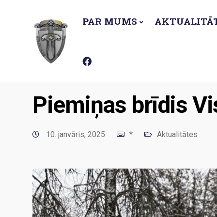
PAR MUMS
AKTUALITĀ
Latviešu Virsnieku apvienība
Aktualitātes
Pie
Piemiņas brīdis V
10. janvāris, 2025
*
Aktualitātes