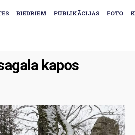
TES
BIEDRIEM
PUBLIKĀCIJAS
FOTO
K
miņas brīdis Visagala kapos
isagala kapos