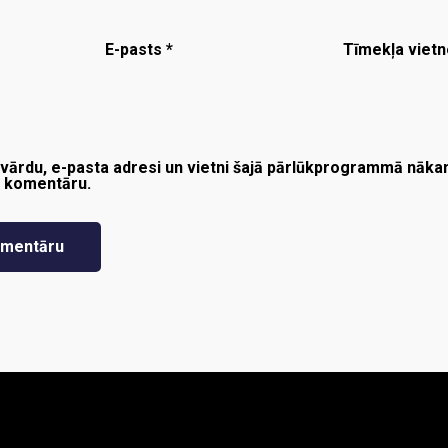
E-pasts
*
Tīmekļa vietn
vārdu, e-pasta adresi un vietni šajā pārlūkprogrammā nākam
t komentāru.