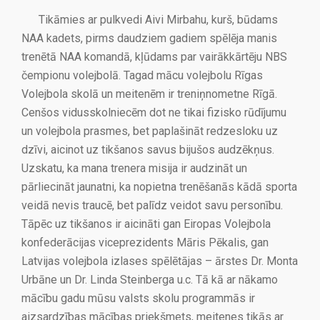
Tikāmies ar pulkvedi Aivi Mirbahu, kurš, būdams
NAA kadets, pirms daudziem gadiem spēlēja manis
trenētā NAA komandā, kļūdams par vairākkārtēju NBS
čempionu volejbolā. Tagad mācu volejbolu Rīgas
Volejbola skolā un meitenēm ir treniņnometne Rīgā.
Cenšos vidusskolniecēm dot ne tikai fizisko rūdījumu
un volejbola prasmes, bet paplašināt redzesloku uz
dzīvi, aicinot uz tikšanos savus bijušos audzēkņus.
Uzskatu, ka mana trenera misija ir audzināt un
pārliecināt jaunatni, ka nopietna trenēšanās kādā sporta
veidā nevis traucē, bet palīdz veidot savu personību.
Tāpēc uz tikšanos ir aicināti gan Eiropas Volejbola
konfederācijas viceprezidents Māris Pēkalis, gan
Latvijas volejbola izlases spēlētājas – ārstes Dr. Monta
Urbāne un Dr. Linda Steinberga u.c. Tā kā ar nākamo
mācību gadu mūsu valsts skolu programmās ir
aizsardzības mācības priekšmets, meitenes tikās ar