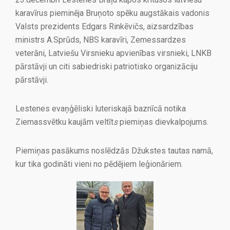
karavīrus pieminēja Bruņoto spēku augstākais vadonis
Valsts prezidents Edgars Rinkēvičs, aizsardzības
ministrs A.Sprūds, NBS karavīri, Zemessardzes
veterāni, Latviešu Virsnieku apvienības virsnieki, LNKB
pārstāvji un citi sabiedriski patriotisko organizāciju
pārstāvji.
Lestenes evaņģēliski luteriskajā baznīcā notika
Ziemassvētku kaujām veltīt
s
piemiņas dievkalpojums.
Piemiņas pasākums noslēdzās Džukstes tautas namā,
kur tika godināti vieni no pēdējiem leģionāriem.