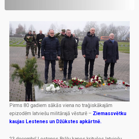
Pirms 80 gadiem sākās viena no traģiskākajām
epizodēm latviešu militārajā vēsturē –
Ziemassvētku
kaujas Lestenes un Džūkstes apkārtnē.
23.decembrī Lestenes Brāļu kapos kritušos latviešu