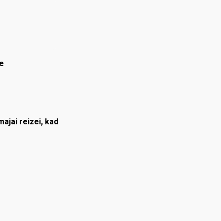
e
ajai reizei, kad