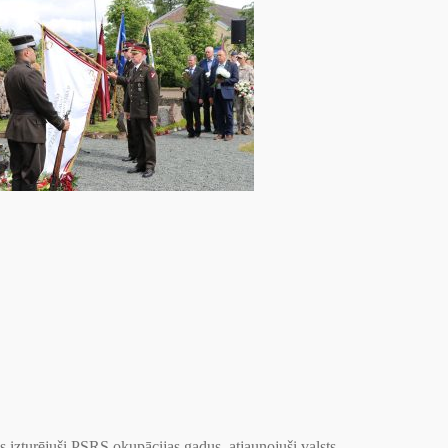
izturējuši PSRS okupācijas gadus, atjaunojuši valsts