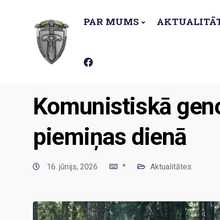
PAR MUMS
AKTUALITĀ
Latviešu Virsnieku apvienība
Aktualitātes
Kom
Komunistiskā gen
piemiņas dienā
16. jūnijs, 2026
*
Aktualitātes