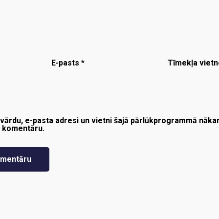
E-pasts
*
Tīmekļa vietn
vārdu, e-pasta adresi un vietni šajā pārlūkprogrammā nākam
t komentāru.