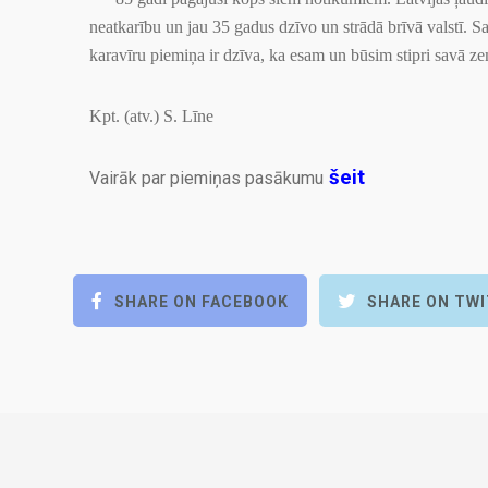
neatkarību un jau 35 gadus dzīvo un strādā brīvā valstī. S
karavīru piemiņa ir dzīva, ka esam un būsim stipri savā z
Kpt. (atv.) S. Līne
šeit
Vairāk par piemiņas pasākumu
SHARE ON FACEBOOK
SHARE ON TW