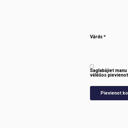
Vārds
*
Saglabājiet manu 
vēlēšos pievieno