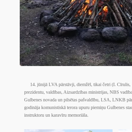
14. jūnijā LVA pārstāvji, diemžēl, tikai četri (I. Cīrulis,
prezidentu, valdības, Aizsardzības ministrijas, NBS vadīb
Gulbenes novada un pilsētas pašvaldību, LSA, LNKB pārst
godināja komunistiskā terora upuru piemiņu Gulbenes staci
instruktoru un karavīru memoriāla.