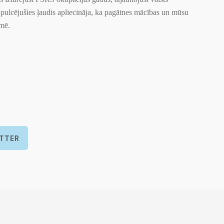
apulcējušies ļaudis apliecināja, ka pagātnes mācības un mūsu
emē.
ITTER