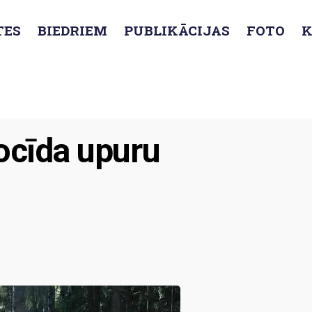
TES
BIEDRIEM
PUBLIKĀCIJAS
FOTO
K
unistiskā genocīda upuru piemiņas dienā
ocīda upuru