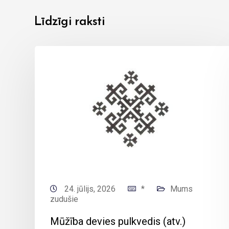
Līdzīgi raksti
s
24. jūlijs, 2026
*
Mums
zudušie
Mūžība devies pulkvedis (atv.)