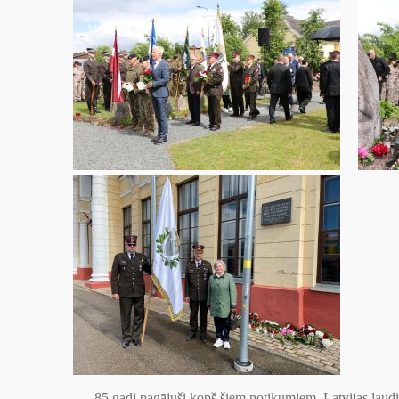
85 gadi pagājuši kopš šiem notikumiem. Latvijas ļaudis 