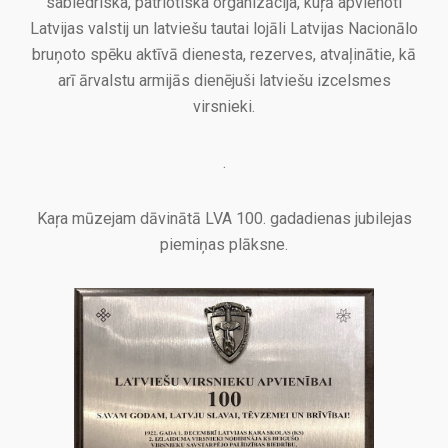
sabiedriska, patriotiska organizācija, kuŗā apvienoti
Latvijas valstij un latviešu tautai lojāli Latvijas Nacionālo
bruņoto spēku aktīvā dienesta, rezerves, atvaļinātie, kā
arī ārvalstu armijās dienējuši latviešu izcelsmes
virsnieki.
.
Kaŗa mūzejam dāvinātā LVA 100. gadadienas jubilejas
piemiņas plāksne.