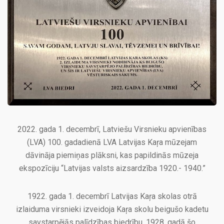
2022. gada 1. decembrī, Latviešu Virsnieku apvienības
(LVA) 100. gadadienā LVA Latvijas Kaŗa mūzejam
dāvināja piemiņas plāksni, kas papildinās mūzeja
ekspozīciju “Latvijas valsts aizsardzība 1920.- 1940.”
1922. gada 1. decembrī Latvijas Kaŗa skolas otrā
izlaiduma virsnieki izveidoja Kaŗa skolu beigušo kadetu
savstarpējās palīdzības biedrību. 1928. gadā šo