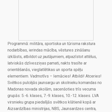
Programmā: militāra, sportiska un tūrisma rakstura
nodarbības, ierindas mācība, vēstures zināšanu
izklāsts, atbildot uz jautājumiem, atpazīstot attēlus,
latviskās dzīvesziņas pamati, nakts trasīte ar
orientēšanās, vieglatlētikas un sporta spēļu
elementiem. Vadmotīvs – Iemācies! Atbildi! Atceries!
Svētkos pulcējās jaunsargu un skolnieku komandas no
Madonas novada skolām, sacenšoties trīs vecuma
grupās: 5.-6. klases, 7.-9. klases, 10.-12. klases. LVA
virsnieku grupa piedalījās svētkos klātienē kopā ar
Aizsardzības ministrijas, NBS, Jaunsardzes centra,