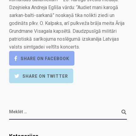
Dzejnieka Andreja Eglīša vārdu: “Audiet mani karogā
sarkan-balti-sarkanā” noskaņā tika nolikti ziedi un
godināts plkv. O. Kalpaks, arī pulkveža brāļa meita Ārija
Grundmane Visagala kapsētā. Daudzpusīgā militāri
patriotiskā sarīkojuma noslēgumā izskanēja Latvijas
valsts simtgadei veltīts koncerts.
SHARE ON FACEBOOK
SHARE ON TWITTER