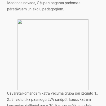
Madonas novada, Ošupes pagasta padomes
pārstāvjiem un skolu pedagogiem.
Uzvarētājkomandām katrā vecuma grupā par izcīnīto 1.,
2., 3. vietu tika pasniegti LVA sarūpēti kausi, katram
komandas dalībniekam – 20. Karoga svētku medaļa.