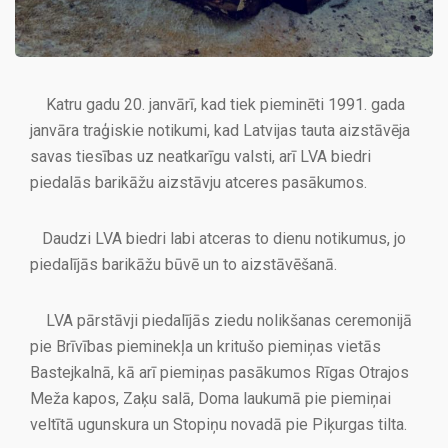
Katru gadu 20. janvārī, kad tiek pieminēti 1991. gada
janvāra traģiskie notikumi, kad Latvijas tauta aizstāvēja
savas tiesības uz neatkarīgu valsti, arī LVA biedri
piedalās barikāžu aizstāvju atceres pasākumos.
Daudzi LVA biedri labi atceras to dienu notikumus, jo
piedalījās barikāžu būvē un to aizstāvēšanā.
LVA pārstāvji piedalījās ziedu nolikšanas ceremonijā
pie Brīvības pieminekļa un kritušo piemiņas vietās
Bastejkalnā, kā arī piemiņas pasākumos Rīgas Otrajos
Meža kapos, Zaķu salā, Doma laukumā pie piemiņai
veltītā ugunskura un Stopiņu novadā pie Piķurgas tilta.