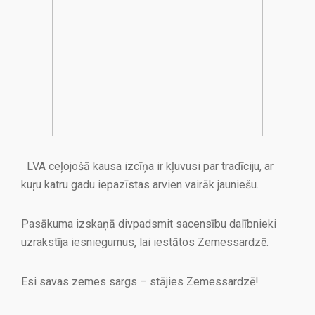
LVA ceļojošā kausa izcīņa ir kļuvusi par tradīciju, ar
kuŗu katru gadu iepazīstas arvien vairāk jauniešu.
Pasākuma izskaņā divpadsmit sacensību dalībnieki
uzrakstīja iesniegumus, lai iestātos Zemessardzē.
Esi savas zemes sargs – stājies Zemessardzē!