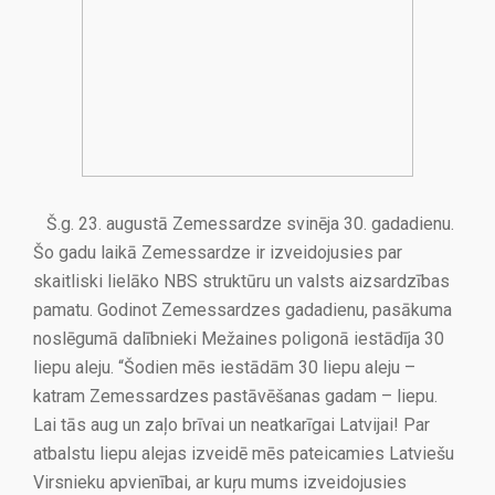
Š.g. 23. augustā Zemessardze svinēja 30. gadadienu.
Šo gadu laikā Zemessardze ir izveidojusies par
skaitliski lielāko NBS struktūru un valsts aizsardzības
pamatu. Godinot Zemessardzes gadadienu, pasākuma
noslēgumā dalībnieki Mežaines poligonā iestādīja 30
liepu aleju. “Šodien mēs iestādām 30 liepu aleju –
katram Zemessardzes pastāvēšanas gadam – liepu.
Lai tās aug un zaļo brīvai un neatkarīgai Latvijai! Par
atbalstu liepu alejas izveidē mēs pateicamies Latviešu
Virsnieku apvienībai, ar kuŗu mums izveidojusies