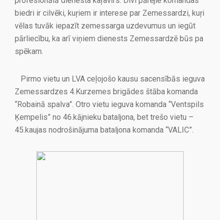
profesionālā dienesta kaŗavīrs. Divi pārējie komandas
biedri ir cilvēki, kuŗiem ir interese par Zemessardzi, kuŗi
vēlas tuvāk iepazīt zemessarga uzdevumus un iegūt
pārliecību, ka arī viņiem dienests Zemessardzē būs pa
spēkam.
Pirmo vietu un LVA ceļojošo kausu sacensībās ieguva
Zemessardzes 4.Kurzemes brigādes štāba komanda
“Robainā spalva”. Otro vietu ieguva komanda “Ventspils
Ķempelis” no 46.kājnieku bataljona, bet trešo vietu –
45.kaujas nodrošinājuma bataljona komanda “VALIC”.