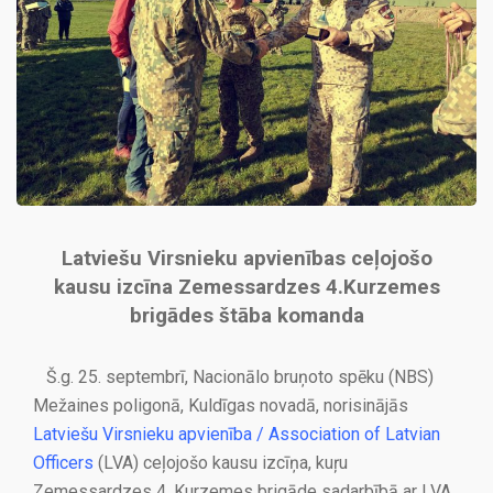
Latviešu Virsnieku apvienības ceļojošo
kausu izcīna Zemessardzes 4.Kurzemes
brigādes štāba komanda
Š.g. 25. septembrī, Nacionālo bruņoto spēku (NBS)
Mežaines poligonā, Kuldīgas novadā, norisinājās
Latviešu Virsnieku apvienība / Association of Latvian
Officers
(LVA) ceļojošo kausu izcīņa, kuŗu
Zemessardzes 4. Kurzemes brigāde sadarbībā ar LVA