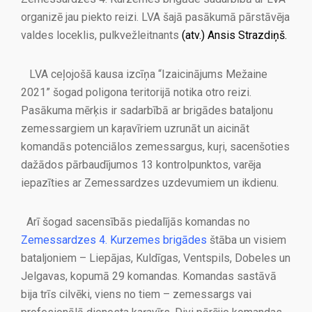
organizē jau piekto reizi. LVA šajā pasākumā pārstāvēja
valdes loceklis, pulkvežleitnants
(atv.)
Ansis Strazdiņš
.
LVA ceļojošā kausa izcīņa “Izaicinājums Mežaine
2021” šogad poligona teritorijā notika otro reizi.
Pasākuma mērķis ir sadarbībā ar brigādes bataljonu
zemessargiem un kaŗavīriem uzrunāt un aicināt
komandās potenciālos zemessargus, kuŗi, sacenšoties
dažādos pārbaudījumos 13 kontrolpunktos, varēja
iepazīties ar Zemessardzes uzdevumiem un ikdienu.
Arī šogad sacensībās piedalījās komandas no
Zemessardzes 4. Kurzemes brigādes
štāba un visiem
bataljoniem – Liepājas, Kuldīgas, Ventspils, Dobeles un
Jelgavas, kopumā 29 komandas. Komandas sastāvā
bija trīs cilvēki, viens no tiem – zemessargs vai