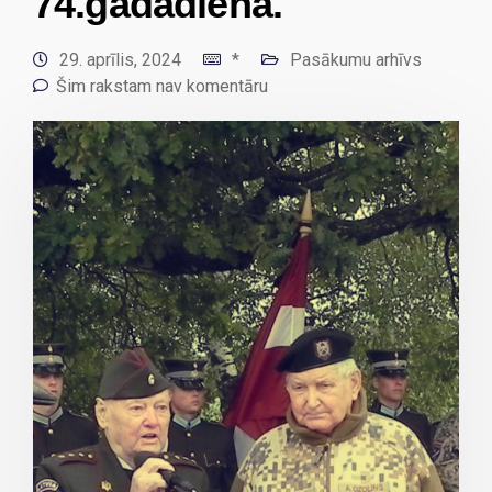
74.gadadiena.
29. aprīlis, 2024
*
Pasākumu arhīvs
Šim rakstam nav komentāru