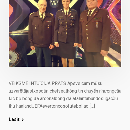
VEIKSME INTUĪCIJA PRĀTS Apsveicam mūsu
uzvarētājus!xosotin chelseathông tin chuyển nhượngcâu
lạc bộ bóng đá arsenalbóng đá atalantabundesligacầu
thủ haalandUEFAevertonxosofutebol ao […]
Lasīt